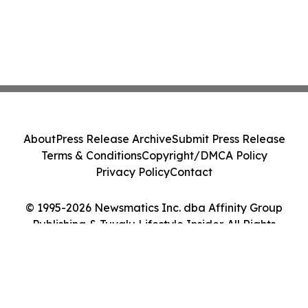
About
Press Release Archive
Submit Press Release
Terms & Conditions
Copyright/DMCA Policy
Privacy Policy
Contact
© 1995-2026 Newsmatics Inc. dba Affinity Group
Publishing & Tuvalu Lifestyle Insider. All Rights
Reserved.
Cookie Settings / Your Privacy Choices