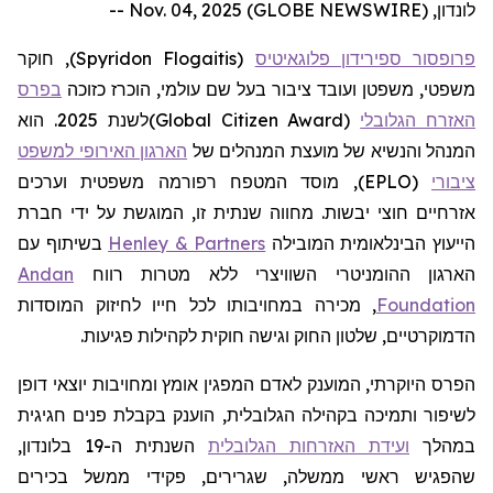
לונדון, Nov. 04, 2025 (GLOBE NEWSWIRE) --
פרופסור ספירידון פלוגאיטיס
(
Spyridon Flogaitis
)
, חוקר
משפטי, משפטן ועובד ציבור בעל שם עולמי, הוכרז כזוכה
בפרס
האזרח הגלובלי
(
Global Citizen Award
)
לשנת 2025. הוא
המנהל והנשיא של מועצת המנהלים של
הארגון האירופי למשפט
ציבורי
(EPLO), מוסד המטפח רפורמה משפטית וערכים
אזרחיים חוצי יבשות. מחווה שנתית זו, המוגשת על ידי חברת
הייעוץ הבינלאומית המובילה
Henley & Partners
בשיתוף עם
הארגון ההומניטרי השוויצרי ללא מטרות רווח
Andan
Foundation
, מכירה במחויבותו לכל חייו לחיזוק המוסדות
הדמוקרטיים, שלטון החוק וגישה חוקית לקהילות פגיעות.
הפרס היוקרתי, המוענק לאדם המפגין אומץ ומחויבות יוצאי דופן
לשיפור ותמיכה בקהילה הגלובלית, הוענק בקבלת פנים חגיגית
במהלך
ועידת האזרחות הגלובלית
השנתית ה-19 בלונדון,
שהפגיש ראשי ממשלה, שגרירים, פקידי ממשל בכירים