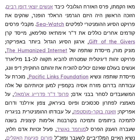
מאז הקמתו, פרס האזרח הגלובלי כיבד
אנשים יוצאי דופן רבים
.
הזוכה הראשון היה היזם הגרמני
הראלד
הופנר
, שהקים את
פרויקט הסיוע ההומניטרי לפליטים
Sea-Watch
. מקבלי פרסים
קודמים אחרים כוללים את ד"ר
אימתיאז
סולימאן, מייסד קרן
Gift of the Givers
, ארגון הסיוע הגדול ביותר באפריקה;
מוניק
מורו, מייסדת שותפה של
The Humanized Internet
,
פרויקט זהות דיגיטלית שמטרתו להביא תקווה לכ-1.1 מיליארד
אנשים בעולם שאינם יכולים להוכיח את זהותם החוקית; דיפ
וונג
,
מייסדת שותפה ונשיא
Pacific Links Foundation
, מוכרת על
עבודתה בדרום מזרח אסיה בקמפיין למען זכויותיהם של אלה
המשועבדים לסחר בבני אדם;
פרופ' ד"ר פדרייג או'מאלי
, על
מאמציו לפתרון סכסוכים ופיוס בעיראק, צפון אירלנד ודרום
אפריקה;
וזאנה בוקר-מוסטפה
, על עבודתו ההומניטרית בניגריה
לתמיכה ביתומים ותמיכה בקורבנות אלימות קיצונית. בשנה
שעברה הוענק הפרס ל
מוחמד נאשיד
, פעיל זכויות אדם חלוץ,
נשיא האיים המלדיביים לשעבר
ומזכ"ל
פורום פגיעות האקלים
,