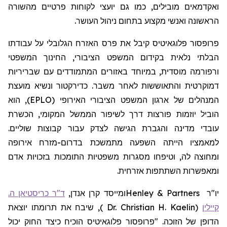
ואקדמאים מובילים, כמו גם יועצי לקוחות פרטיים מהשורה
הראשונה ואנשי מקצוע בתחום ניהול העושר.
פרופסור
פלוגאיטיס
קיבל את פרס האזרח הגלובלי על עבודתו
הבלתי נלאית בקידום המשפט הציבורי, החינוך המשפטי
ורפורמה מוסדית, במיוחד באזורים המתמודדים עם שבריריות
דמוקרטית והתאוששות לאחר משבר. כדירקטור ונשיא מועצת
המנהלים של ארגון המשפט הציבורי האירופי (EPLO), הוא
הוביל יוזמות פורצות דרך לשיפור הממשל המקומי, הכשרת
עובדי מדינה והגברת הגישה לצדק עבור קבוצות שוליים.
למאמציו הייתה השפעה מתמשכת בדרום-מזרח אירופה
ומחוצה לה, וטיפחו מסגרות משפטיות התומכות בזכויות אדם
ומאפשרות השתתפות אזרחית.
יו"ר
Henley & Partners
ומייסד קרן אנדן,
ד"ר כריסטיאן ה.
קיילין
(
Dr. Christian H. Kaelin
)
,
שיבח את תרומתו יוצאת
הדופן של הזוכה. "פרופסור
פלוגאיטיס
הוכיח כיצד החוק יכול