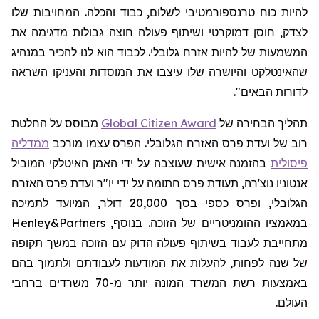
להיות כוח טרנספורמטיבי לשלום, כבוד והכלה. המחויבות שלו
לצדק, חוסן דמוקרטי ושיתוף פעולה חוצה גבולות מדגימה את
המשמעות של להיות אזרח גלובלי. לכבוד הוא לנו להכיר במנהיג
שהאינטלקט והיושרה שלו עיצבו את המוסדות והעניקו השראה
לדורות הבאים".
תהליך הבחירה
של
Global Citizen Award
מבוסס על החלטת
רוב של ועדת פרס האזרח הגלובלי. הפרס עצמו מורכב
ממדליה
פיסולית
בהזמנה אישית שעוצבה על ידי האמן האיטלקי המוביל
אנטוניו
נוצ'רה
, תעודת פרס חתומה על ידי יו"ר ועדת פרס האזרח
הגלובלי, ופרס כספי בסך 20,000 דולר, המיועד לתמיכה
במאמציו ההומניטריים של הזוכה. בנוסף,
Henley&Partners
מתחייבת לעבוד בשיתוף פעולה הדוק עם הזוכה במשך תקופה
של שנה לפחות, להעלות את המודעות לעבודתם ולתמוך בהם
באמצעות רשת המשרד המונה יותר מ-70 משרדים ברחבי
העולם.